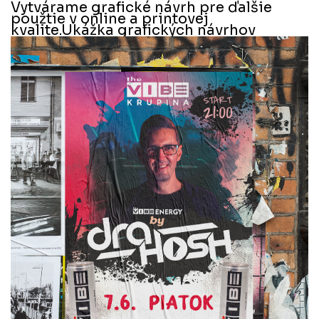
Vytvárame grafické návrh pre ďalšie
použtie v online a printovej
kvalite.
Ukážka grafických návrhov