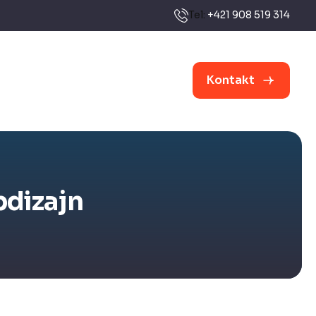
Tel:
+421 908 519 314
Kontakt
bdizajn