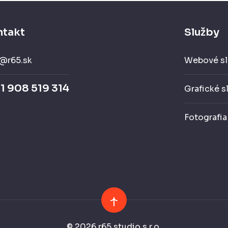
ntakt
Služby
@r65.sk
Webové sl
1 908 519 314
Grafické s
Fotografia
© 2026 r65 studio s.r.o.