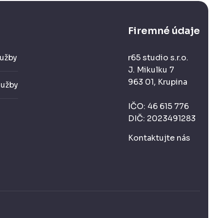
Firemné údaje
užby
r65 studio s.r.o.
J. Mikulku 7
963 01, Krupina
lužby
IČO: 46 615 776
DIČ: 2023491283
Kontaktujte nás