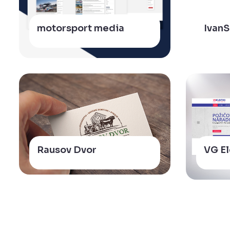
motorsport media
Ivan
Rausov Dvor
VG El