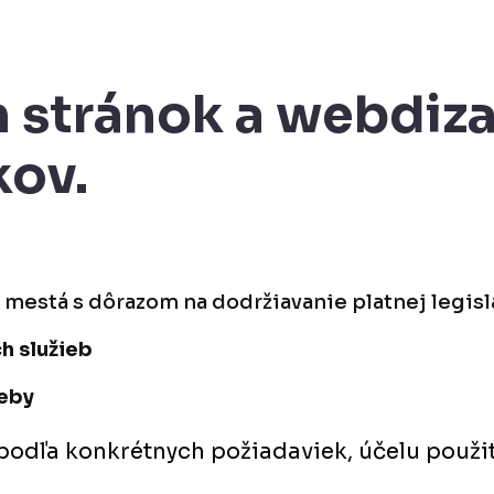
 stránok a webdiza
kov.
 mestá s dôrazom na dodržiavanie platnej legisl
h služieb
weby
podľa konkrétnych požiadaviek, účelu použit